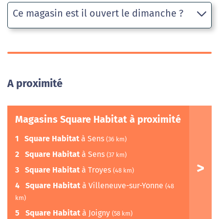
Ce magasin est il ouvert le dimanche ?
A proximité
Magasins Square Habitat à proximité
1
Square Habitat
à Sens
(36 km)
2
Square Habitat
à Sens
(37 km)
3
Square Habitat
à Troyes
(48 km)
4
Square Habitat
à Villeneuve-sur-Yonne
(48
km)
5
Square Habitat
à Joigny
(58 km)