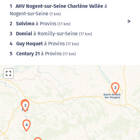
1
AHV Nogent-sur-Seine Charlène Vallée
à
Nogent-sur-Seine
(1 km)
2
Solvimo
à Provins
(17 km)
3
Domial
à Romilly-sur-Seine
(17 km)
4
Guy Hoquet
à Provins
(17 km)
5
Century 21
à Provins
(17 km)
3
1
2
Chargement de la carte en cours...
4