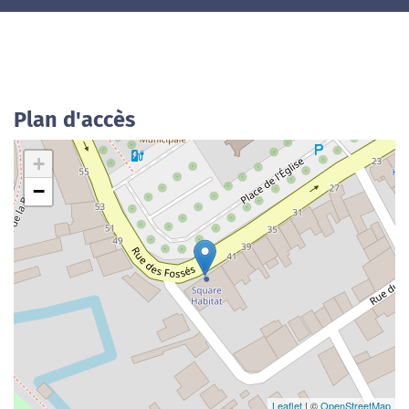
Plan d'accès
+
−
Leaflet
| ©
OpenStreetMap