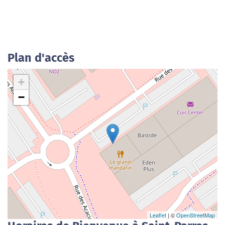
Plan d'accès
+
−
Leaflet
| ©
OpenStreetMap