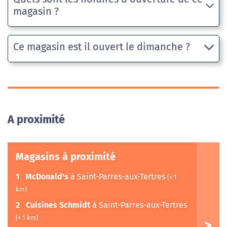
magasin ?
Ce magasin est il ouvert le dimanche ?
A proximité
Magasins à proximité
1
McDonald's
à Saint-Parres-aux-Tertres
(< 1
km)
2
Cuisines Schmidt
à Saint-Parres-aux-Tertres
(< 1 km)