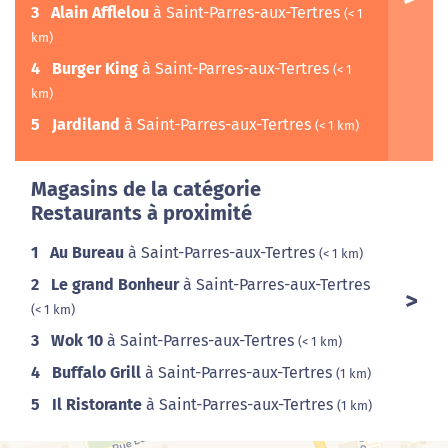
3
Alain Afflelou
à Saint-Parres-aux-Tertres
(< 1
km)
4
Burger King
à Saint-Parres-aux-Tertres
(< 1
km)
5
Jardiland
à Saint-Parres-aux-Tertres
(< 1 km)
Magasins de la catégorie
Restaurants à proximité
1
Au Bureau
à Saint-Parres-aux-Tertres
(< 1 km)
2
Le grand Bonheur
à Saint-Parres-aux-Tertres
(< 1 km)
3
Wok 10
à Saint-Parres-aux-Tertres
(< 1 km)
4
Buffalo Grill
à Saint-Parres-aux-Tertres
(1 km)
5
Il Ristorante
à Saint-Parres-aux-Tertres
(1 km)