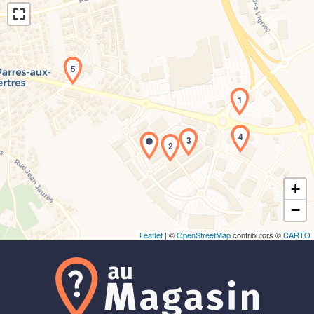
5
1
Chargement de la carte en cours...
4
3
2
+
−
Leaflet
| ©
OpenStreetMap
contributors ©
CARTO