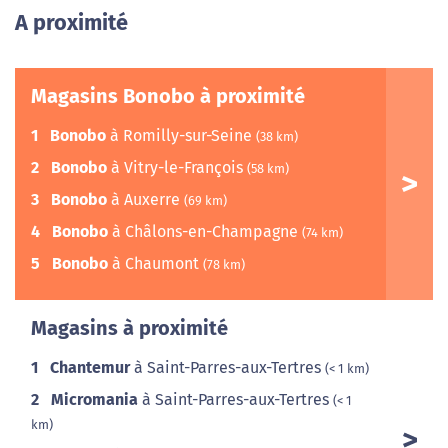
A proximité
Magasins Bonobo à proximité
1
Bonobo
à Romilly-sur-Seine
(38 km)
2
Bonobo
à Vitry-le-François
(58 km)
3
Bonobo
à Auxerre
(69 km)
4
Bonobo
à Châlons-en-Champagne
(74 km)
5
Bonobo
à Chaumont
(78 km)
Magasins à proximité
1
Chantemur
à Saint-Parres-aux-Tertres
(< 1 km)
2
Micromania
à Saint-Parres-aux-Tertres
(< 1
km)