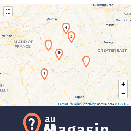
4
2
1
Chargement de la carte en cours...
5
3
+
−
Leaflet
| ©
OpenStreetMap
contributors ©
CARTO