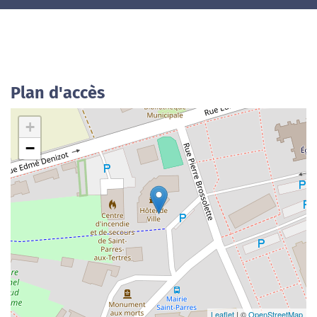
Plan d'accès
+
−
Leaflet
| ©
OpenStreetMap