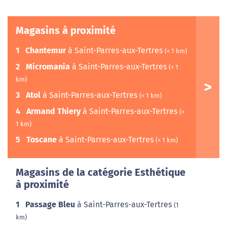
Magasins à proximité
1
Chantemur
à Saint-Parres-aux-Tertres
(< 1 km)
2
Micromania
à Saint-Parres-aux-Tertres
(< 1
km)
3
Atol
à Saint-Parres-aux-Tertres
(< 1 km)
4
Armand Thiery
à Saint-Parres-aux-Tertres
(<
1 km)
5
Toscane
à Saint-Parres-aux-Tertres
(< 1 km)
Magasins de la catégorie Esthétique
à proximité
1
Passage Bleu
à Saint-Parres-aux-Tertres
(1
km)