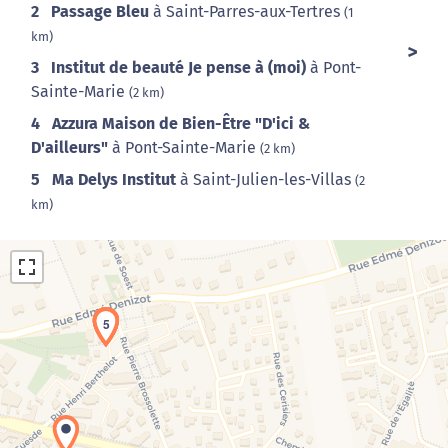
2
Passage Bleu
à Saint-Parres-aux-Tertres
(1
km)
3
Institut de beauté Je pense à (moi)
à Pont-
Sainte-Marie
(2 km)
4
Azzura Maison de Bien-Être "D'ici &
D'ailleurs"
à Pont-Sainte-Marie
(2 km)
5
Ma Delys Institut
à Saint-Julien-les-Villas
(2
km)
1
3
4
5
Chargement de la carte en cours...