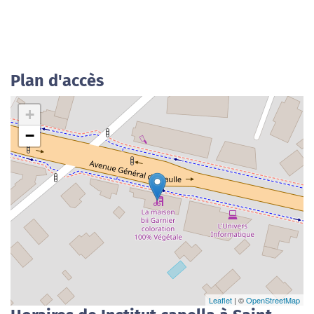
Plan d'accès
+
−
Leaflet
| ©
OpenStreetMap