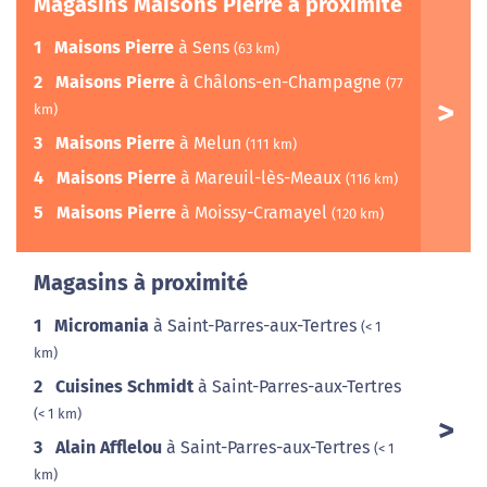
Magasins Maisons Pierre à proximité
1
Maisons Pierre
à Sens
(63 km)
2
Maisons Pierre
à Châlons-en-Champagne
(77
km)
3
Maisons Pierre
à Melun
(111 km)
4
Maisons Pierre
à Mareuil-lès-Meaux
(116 km)
5
Maisons Pierre
à Moissy-Cramayel
(120 km)
Magasins à proximité
1
Micromania
à Saint-Parres-aux-Tertres
(< 1
km)
2
Cuisines Schmidt
à Saint-Parres-aux-Tertres
(< 1 km)
3
Alain Afflelou
à Saint-Parres-aux-Tertres
(< 1
km)