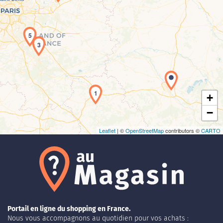
5
3
Chargement de la carte en cours...
1
+
−
Leaflet
| ©
OpenStreetMap
contributors ©
CARTO
Portail en ligne du shopping en France.
Nous vous accompagnons au quotidien pour vos achats :