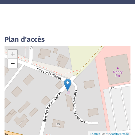
Plan d'accès
+
−
Leaflet
| ©
OpenStreetMap