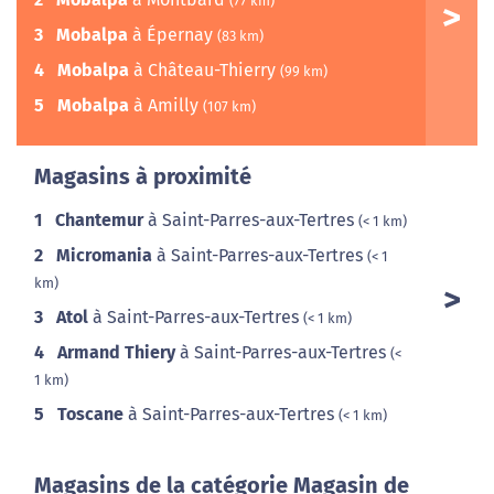
(77 km)
3
Mobalpa
à Épernay
(83 km)
4
Mobalpa
à Château-Thierry
(99 km)
5
Mobalpa
à Amilly
(107 km)
Magasins à proximité
1
Chantemur
à Saint-Parres-aux-Tertres
(< 1 km)
2
Micromania
à Saint-Parres-aux-Tertres
(< 1
km)
3
Atol
à Saint-Parres-aux-Tertres
(< 1 km)
4
Armand Thiery
à Saint-Parres-aux-Tertres
(<
1 km)
5
Toscane
à Saint-Parres-aux-Tertres
(< 1 km)
Magasins de la catégorie Magasin de