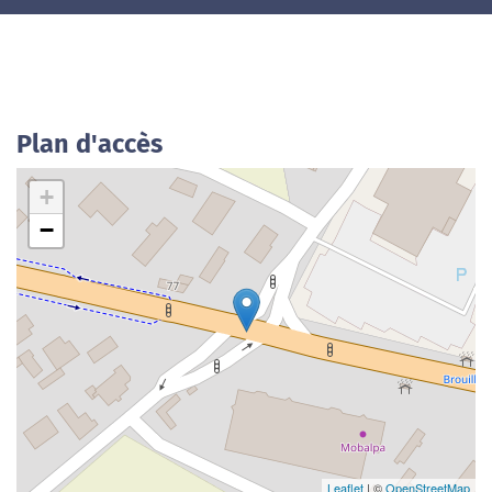
Plan d'accès
+
−
Leaflet
| ©
OpenStreetMap