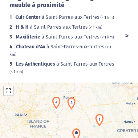
meuble à proximité
1
Cuir Center
à Saint-Parres-aux-Tertres
(< 1 km)
2
H & H
à Saint-Parres-aux-Tertres
(< 1 km)
3
Maxiliterie
à Saint-Parres-aux-Tertres
(< 1 km)
4
Chateau d'Ax
à Saint-Parres-aux-Tertres
(< 1
km)
5
Les Authentiques
à Saint-Parres-aux-Tertres
(< 1 km)
4
3
1
Chargement de la carte en cours...