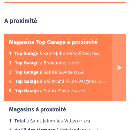
A proximité
Magasins Top Garage à proximité
1
Top Garage
à Saint-Julien-les-Villas
(2 km)
2
Top Garage
à Bréviandes
(2 km)
3
Top Garage
à Sainte-Savine
(3 km)
4
Top Garage
à Saint-André-les-Vergers
(4 km)
5
Top Garage
à Sainte-Savine
(4 km)
Magasins à proximité
1
Total
à Saint-Julien-les-Villas
(< 1 km)