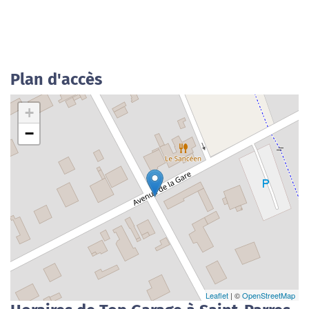
Plan d'accès
+
−
Leaflet
| ©
OpenStreetMap