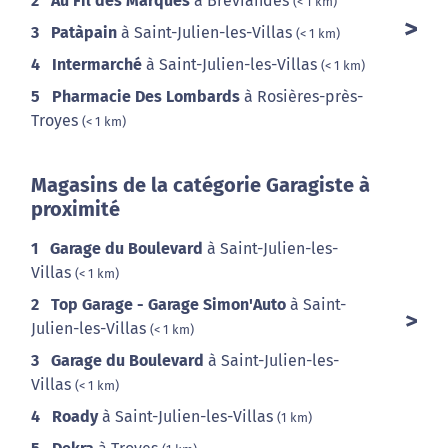
2
Au Fil des Marques
à Bréviandes
(< 1 km)
3
Patàpain
à Saint-Julien-les-Villas
(< 1 km)
4
Intermarché
à Saint-Julien-les-Villas
(< 1 km)
5
Pharmacie Des Lombards
à Rosières-près-
Troyes
(< 1 km)
Magasins de la catégorie Garagiste à
proximité
1
Garage du Boulevard
à Saint-Julien-les-
Villas
(< 1 km)
2
Top Garage - Garage Simon'Auto
à Saint-
Julien-les-Villas
(< 1 km)
3
Garage du Boulevard
à Saint-Julien-les-
Villas
(< 1 km)
4
Roady
à Saint-Julien-les-Villas
(1 km)