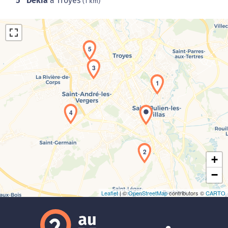
5
Dekra
à Troyes
(1 km)
5
3
1
Chargement de la carte en cours...
4
2
+
−
Leaflet
| ©
OpenStreetMap
contributors ©
CARTO