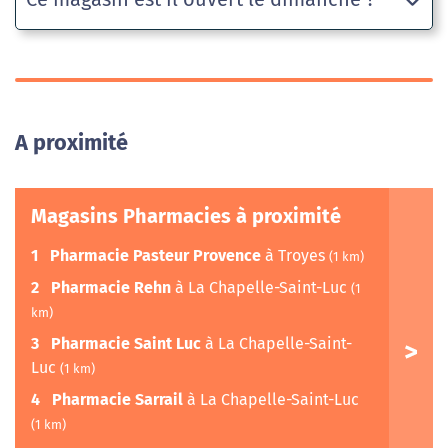
A proximité
Magasins Pharmacies à proximité
1
Pharmacie Pasteur Provence
à Troyes
(1 km)
2
Pharmacie Rehn
à La Chapelle-Saint-Luc
(1
km)
3
Pharmacie Saint Luc
à La Chapelle-Saint-
Luc
(1 km)
4
Pharmacie Sarrail
à La Chapelle-Saint-Luc
(1 km)