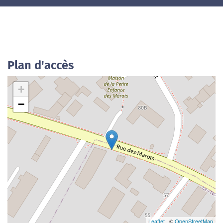
Plan d'accès
+
−
Leaflet
| ©
OpenStreetMap