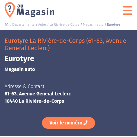
Départements
Aube
La Rivière-de-Corps
Magasin auto
Eurotyre
Eurotyre La Rivière-de-Corps (61-63, Avenue
General Leclerc)
Eurotyre
Magasin auto
Adresse & Contact
61-63, Avenue General Leclerc
10440 La Rivière-de-Corps
Voir le numéro