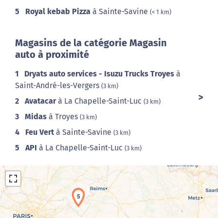
5
Royal kebab Pizza
à Sainte-Savine
(< 1 km)
Magasins de la catégorie Magasin
auto à proximité
1
Dryats auto services - Isuzu Trucks Troyes
à
Saint-André-les-Vergers
(3 km)
2
Avatacar
à La Chapelle-Saint-Luc
(3 km)
3
Midas
à Troyes
(3 km)
4
Feu Vert
à Sainte-Savine
(3 km)
5
API
à La Chapelle-Saint-Luc
(3 km)
5