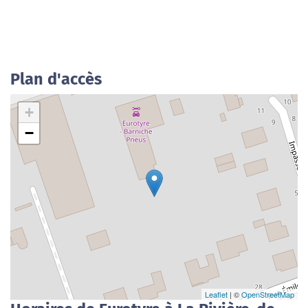
Plan d'accès
+
−
Leaflet
| ©
OpenStreetMap