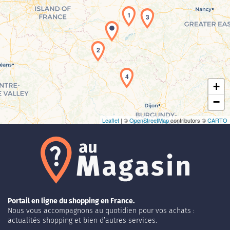
1
3
Chargement de la carte en cours...
2
4
+
−
Leaflet
| ©
OpenStreetMap
contributors ©
CARTO
Portail en ligne du shopping en France.
Nous vous accompagnons au quotidien pour vos achats :
actualités shopping et bien d’autres services.