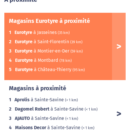
Magasins Eurotyre à proximité
1
Eurotyre
à Jasseines
(35 km)
2
Eurotyre
à Saint-Florentin
(39 km)
3
Eurotyre
à Montier-en-Der
(59 km)
4
Eurotyre
à Montbard
(78 km)
5
Eurotyre
à Château-Thierry
(95 km)
Magasins à proximité
1
Aprolis
à Sainte-Savine
(< 1 km)
2
Dagomel Robert
à Sainte-Savine
(< 1 km)
3
AJAUTO
à Sainte-Savine
(< 1 km)
4
Maisons Decor
à Sainte-Savine
(< 1 km)