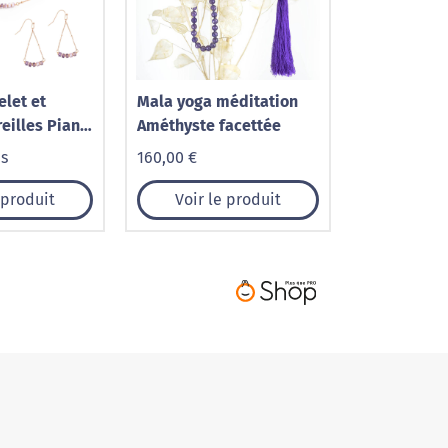
elet et
Mala yoga méditation
eilles Piana
Améthyste facettée
Améthyste
is
160,00 €
 produit
Voir le produit