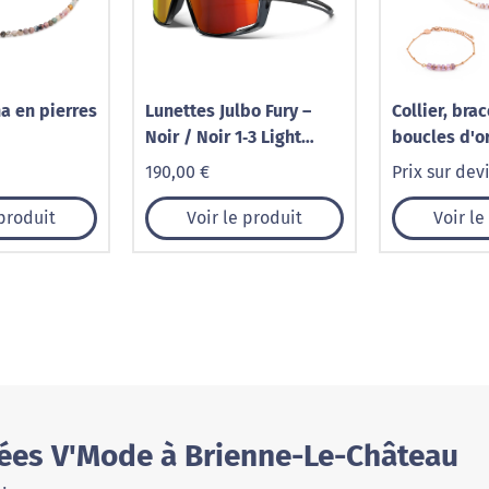
na en pierres
Lunettes Julbo Fury –
Collier, brac
Noir / Noir 1‑3 Light
boucles d'or
Amplifier
en pierres 
190,00 €
Prix sur dev
 produit
Voir le produit
Voir le
Fées V'Mode à Brienne-Le-Château