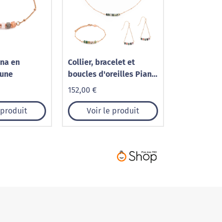
ana en
Collier, bracelet et
Lune
boucles d'oreilles Piana
en pierres Agate
152,00 €
Aquatique
 produit
Voir le produit