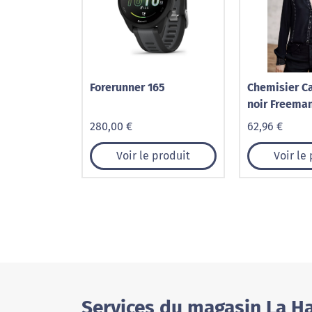
Forerunner 165
Chemisier Ca
noir Freeman
280,00 €
62,96 €
Voir le produit
Voir le
Services du magasin La Ha