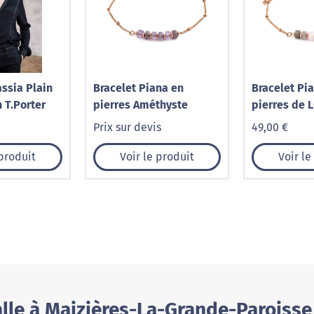
ssia Plain
Bracelet Piana en
Bracelet Pi
 T.Porter
pierres Améthyste
pierres de 
Prix sur devis
49,00 €
 produit
Voir le produit
Voir le
lle à Maizières-La-Grande-Paroisse