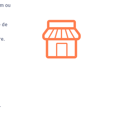
 m ou
e de
re.
-