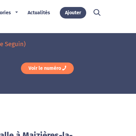
ories
Actualités
Ajouter
pe Seguin)
Voir le numéro
alle à Maizières-la-