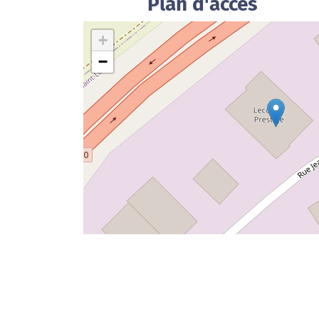
Plan d'accès
+
−