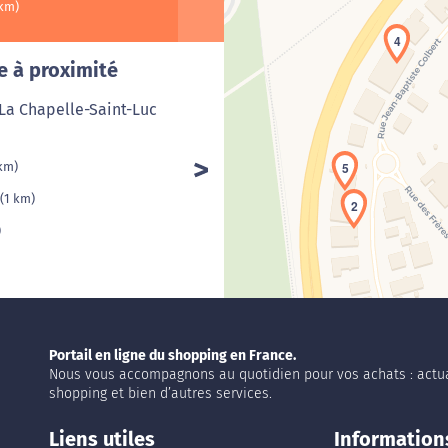
 km)
Cha
4
e à proximité
La Chapelle-Saint-Luc
 km)
5
(1 km)
2
)
Portail en ligne du shopping en France.
Nous vous accompagnons au quotidien pour vos achats : actua
shopping et bien d’autres services.
Liens utiles
Information