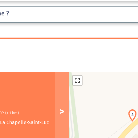
he ?
ice
(< 1 km)
3
La Chapelle-Saint-Luc