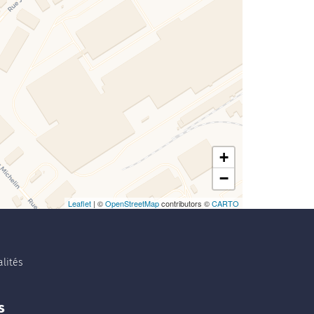
rgement de la carte en cours...
+
−
Leaflet
| ©
OpenStreetMap
contributors ©
CARTO
lités
s