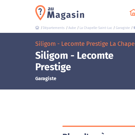
Départements
Aube
La Chapelle-Saint-Luc
Garagiste
Siligom - Lecomte Prestige La Chapel
Siligom - Lecomte
Prestige
Garagiste