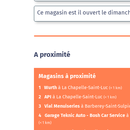
Ce magasin est il ouvert le dimanc
A proximité
Magasins à proximité
1
Wurth
à La Chapelle-Saint-Luc
(< 1 km)
2
API
à La Chapelle-Saint-Luc
(< 1 km)
3
Vial Menuiseries
à Barberey-Saint-Sulp
4
Garage Teknic Auto - Bosh Car Service
à 
(< 1 km)