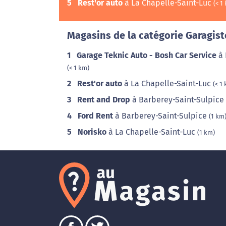
5
Rest'or auto
à La Chapelle-Saint-Luc
(< 1
Magasins de la catégorie Garagist
1
Garage Teknic Auto - Bosh Car Service
à 
(< 1 km)
2
Rest'or auto
à La Chapelle-Saint-Luc
(< 1
3
Rent and Drop
à Barberey-Saint-Sulpice
4
Ford Rent
à Barberey-Saint-Sulpice
(1 km
5
Norisko
à La Chapelle-Saint-Luc
(1 km)