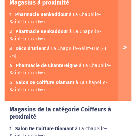
Magasins à proximité
1
Pharmacie Benkaddour
à La Chapelle-
Saint-Luc
(< 1 km)
2
Pharmacie Benkaddour
à La Chapelle-
Saint-Luc
(< 1 km)
3
Déco d'Orient
à La Chapelle-Saint-Luc
(< 1
km)
4
Pharmacie de Chantereigne
à La Chapelle-
Saint-Luc
(< 1 km)
5
Salon De Coiffure Diamant
à La Chapelle-
Saint-Luc
(< 1 km)
Magasins de la catégorie Coiffeurs à
proximité
1
Salon De Coiffure Diamant
à La Chapelle-
Saint-Luc