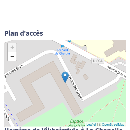
Plan d'accès
+
−
Leaflet
| ©
OpenStreetMap