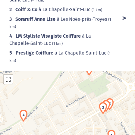
(< 1 km)
2
Coiff & Co
à La Chapelle-Saint-Luc
(1 km)
3
Soraruff Anne Lise
à Les Noës-près-Troyes
(1
km)
4
LM Styliste Visagiste Coiffure
à La
Chapelle-Saint-Luc
(1 km)
5
Prestige Coiffure
à La Chapelle-Saint-Luc
(1
km)
3
5
2
4
Chargement de la carte en cours...