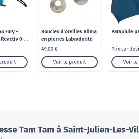
bo Fury –
Boucles d'oreilles Blima
Parapluie p
 Reactiv 0-3
en pierres Labradorite
t
49,00 €
Prix sur dev
 produit
Voir le produit
Voir le
esse Tam Tam à Saint-Julien-Les-Vil