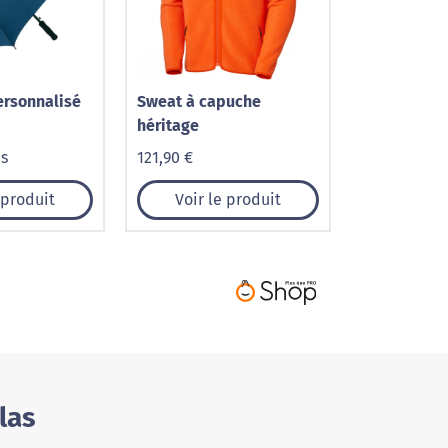
ersonnalisé
Sweat à capuche
héritage
is
121,90 €
 produit
Voir le produit
las