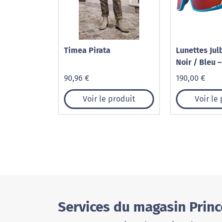
Timea Pirata
Lunettes Jul
Noir / Bleu –
High Contras
90,96 €
190,00 €
Voir le produit
Voir le
Services du magasin Princ