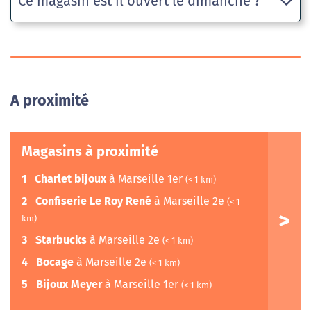
Ce magasin est il ouvert le dimanche ?
A proximité
Magasins à proximité
1
Charlet bijoux
à Marseille 1er
(< 1 km)
2
Confiserie Le Roy René
à Marseille 2e
(< 1
km)
3
Starbucks
à Marseille 2e
(< 1 km)
4
Bocage
à Marseille 2e
(< 1 km)
5
Bijoux Meyer
à Marseille 1er
(< 1 km)