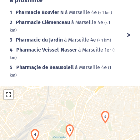
à proximité
1
Pharmacie Bouvier N
à Marseille 4e
(< 1 km)
2
Pharmacie Clémenceau
à Marseille 4e
(< 1
km)
3
Pharmacie du Jardin
à Marseille 4e
(< 1 km)
4
Pharmacie Veissel-Nasser
à Marseille 1er
(1
km)
5
Pharmaçie de Beausoleil
à Marseille 4e
(1
km)
5
3
4