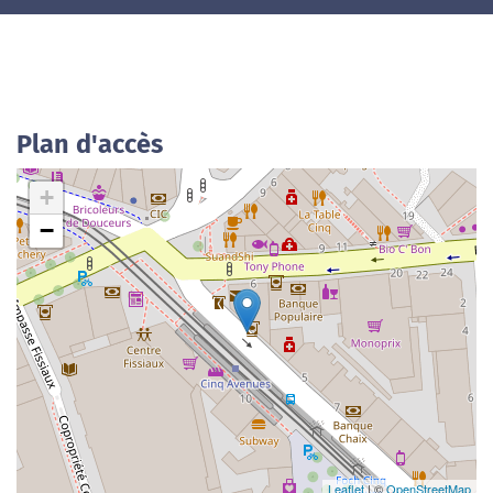
Plan d'accès
+
−
Leaflet
| ©
OpenStreetMap