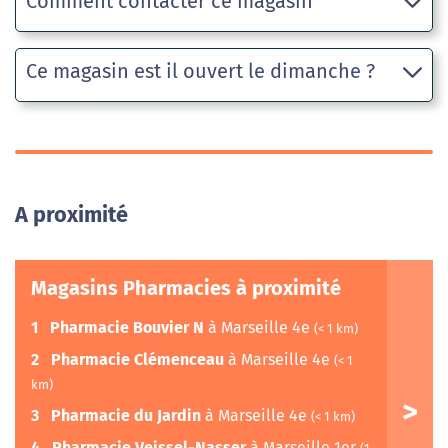
Comment contacter ce magasin
Ce magasin est il ouvert le dimanche ?
A proximité
Magasins Pharmacies à proximité
1
Pharmacie Bouvier N
à Marseille 4e
(< 1 km)
2
Pharmacie Clémenceau
à Marseille 4e
(< 1
km)
3
Pharmacie du Jardin
à Marseille 4e
(< 1 km)
4
Pharmacie Veissel-Nasser
à Marseille 1er