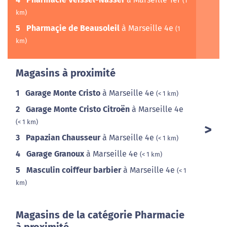
(1
km)
5
Pharmaçie de Beausoleil
à Marseille 4e
(1
km)
Magasins à proximité
1
Garage Monte Cristo
à Marseille 4e
(< 1 km)
2
Garage Monte Cristo Citroën
à Marseille 4e
(< 1 km)
3
Papazian Chausseur
à Marseille 4e
(< 1 km)
4
Garage Granoux
à Marseille 4e
(< 1 km)
5
Masculin coiffeur barbier
à Marseille 4e
(< 1
km)
Magasins de la catégorie Pharmacie