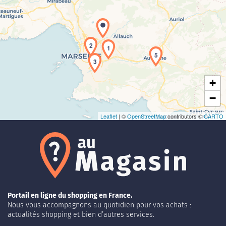
Chargement de la carte en cours...
2
1
5
3
+
−
Leaflet
| ©
OpenStreetMap
contributors ©
CARTO
Portail en ligne du shopping en France.
Nous vous accompagnons au quotidien pour vos achats :
actualités shopping et bien d’autres services.