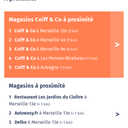
Magasins Coiff & Co à proximité
1
Coiff & Co
à Marseille 12e
(5 km)
2
Coiff & Co
à Marseille 4e
(5 km)
3
Coiff & Co
à Marseille 9e
(8 km)
4
Coiff & Co
à Les Pennes-Mirabeau
(11 km)
5
Coiff & Co
à Aubagne
(13 km)
Magasins à proximité
1
Restaurant Les Jardins du Cloître
à
Marseille 13e
(< 1 km)
2
Autoeasy.fr
à Marseille 13e
(< 1 km)
3
Delko
à Marseille 13e
(< 1 km)