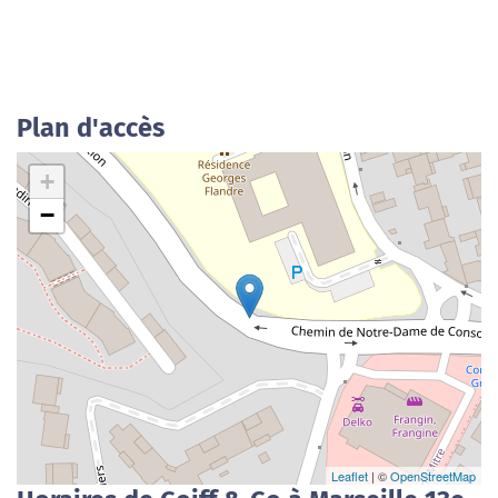
Plan d'accès
+
−
Leaflet
| ©
OpenStreetMap