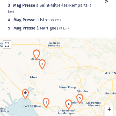
3
Mag Presse
à Saint-Mitre-les-Remparts
(6
km)
4
Mag Presse
à Istres
(9 km)
5
Mag Presse
à Martigues
(9 km)
3
2
Chargement de la carte en cours...
5
1
4
+