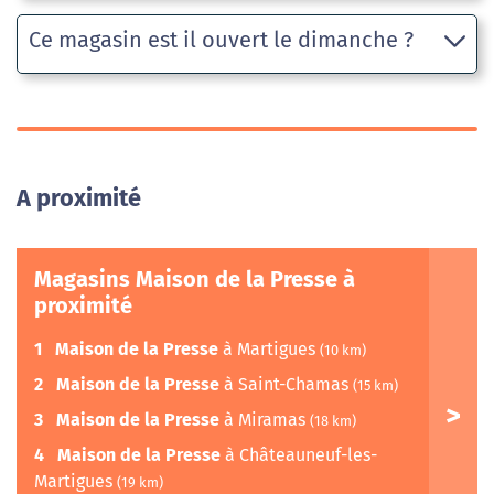
Ce magasin est il ouvert le dimanche ?
A proximité
Magasins Maison de la Presse à
proximité
1
Maison de la Presse
à Martigues
(10 km)
2
Maison de la Presse
à Saint-Chamas
(15 km)
3
Maison de la Presse
à Miramas
(18 km)
4
Maison de la Presse
à Châteauneuf-les-
Martigues
(19 km)