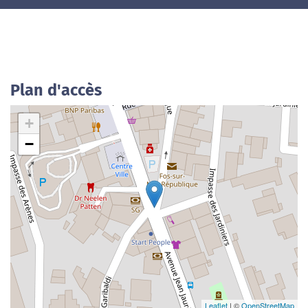
Plan d'accès
+
−
Leaflet
| ©
OpenStreetMap