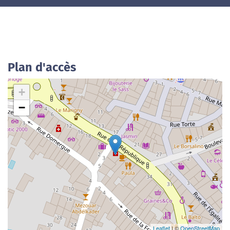
Plan d'accès
+
−
Leaflet
| ©
OpenStreetMap