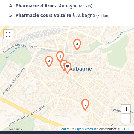
4
Pharmacie d'Azur
à Aubagne
(< 1 km)
5
Pharmacie Cours Voltaire
à Aubagne
(< 1 km)
4
1
3
2
Chargement de la carte en cours...
5
+
−
Leaflet
| ©
OpenStreetMap
contributors ©
CARTO