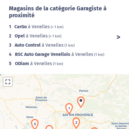
Magasins de la catégorie Garagiste à
proximité
1
CarGo
à Venelles
(< 1 km)
2
Opel
à Venelles
(< 1 km)
3
Auto Control
à Venelles
(1 km)
4
BSC Auto Garage Venellois
à Venelles
(1 km)
5
ODiam
à Venelles
(1 km)
1
2
5
Chargement de la carte en cours...