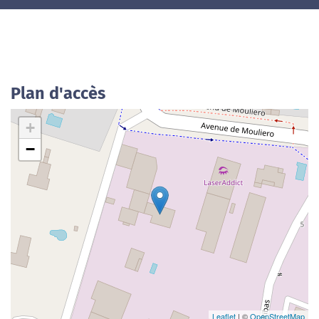
Plan d'accès
+
−
Leaflet
| ©
OpenStreetMap