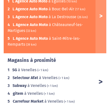
1
L Agence Auto Moto
à Éguilles
(10 km)
2
L Agence Auto Moto
à Bouc-Bel-Air
(17 km)
3
L Agence Auto Moto
à La Destrousse
(26 km)
4
L Agence Auto Moto
à Châteauneuf-les-
Martigues
(33 km)
5
L Agence Auto Moto
à Saint-Mitre-les-
Remparts
(39 km)
Magasins à proximité
1
SG
à Venelles
(< 1 km)
2
Selectour Afat
à Venelles
(< 1 km)
3
Subway
à Venelles
(< 1 km)
4
gitem
à Venelles
(< 1 km)
5
Carrefour Market
à Venelles
(< 1 km)