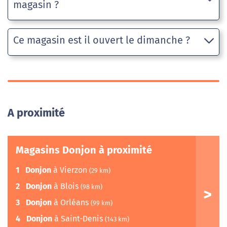
magasin ?
Ce magasin est il ouvert le dimanche ?
A proximité
Magasins Donjon à proximité
1
Donjon
à Vierzon
(29 km)
2
Donjon
à Blois
(98 km)
3
Donjon
à Orléans
(99 km)
4
Donjon
à Saint-Denis
(143 km)