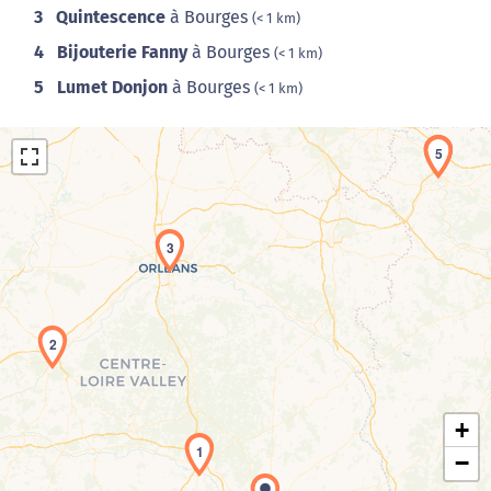
3
Quintescence
à Bourges
(< 1 km)
4
Bijouterie Fanny
à Bourges
(< 1 km)
5
Lumet Donjon
à Bourges
(< 1 km)
4
5
3
Chargement de la carte en cours...
2
+
1
−