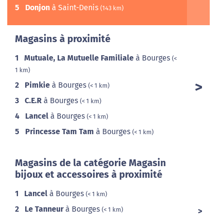
5
Donjon
à Saint-Denis
(143 km)
Magasins à proximité
1
Mutuale, La Mutuelle Familiale
à Bourges
(<
1 km)
2
Pimkie
à Bourges
(< 1 km)
3
C.E.R
à Bourges
(< 1 km)
4
Lancel
à Bourges
(< 1 km)
5
Princesse Tam Tam
à Bourges
(< 1 km)
Magasins de la catégorie Magasin
bijoux et accessoires à proximité
1
Lancel
à Bourges
(< 1 km)
2
Le Tanneur
à Bourges
(< 1 km)