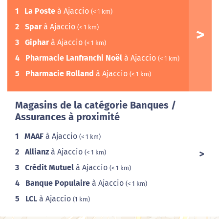
1
La Poste
à Ajaccio
(< 1 km)
2
Spar
à Ajaccio
(< 1 km)
3
Giphar
à Ajaccio
(< 1 km)
4
Pharmacie Lanfranchi Noël
à Ajaccio
(< 1 km)
5
Pharmacie Rolland
à Ajaccio
(< 1 km)
Magasins de la catégorie Banques /
Assurances à proximité
1
MAAF
à Ajaccio
(< 1 km)
2
Allianz
à Ajaccio
(< 1 km)
3
Crédit Mutuel
à Ajaccio
(< 1 km)
4
Banque Populaire
à Ajaccio
(< 1 km)
5
LCL
à Ajaccio
(1 km)