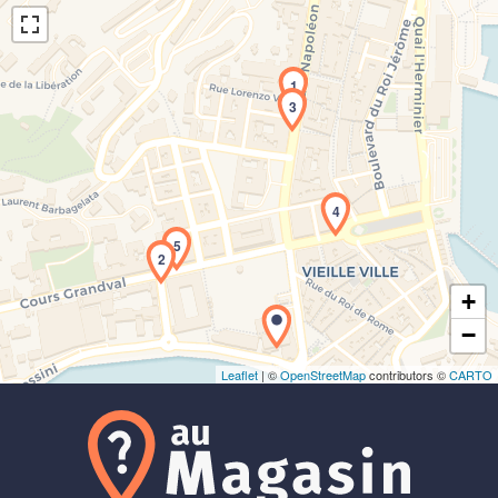
1
3
Chargement de la carte en cours...
4
5
2
+
−
Leaflet
| ©
OpenStreetMap
contributors ©
CARTO