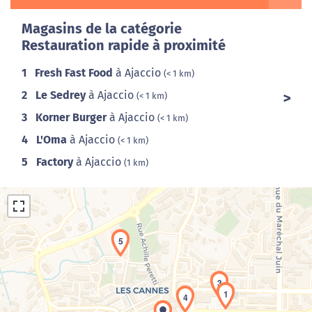
Magasins de la catégorie
Restauration rapide à proximité
1
Fresh Fast Food
à Ajaccio
(< 1 km)
2
Le Sedrey
à Ajaccio
(< 1 km)
3
Korner Burger
à Ajaccio
(< 1 km)
4
L'Oma
à Ajaccio
(< 1 km)
5
Factory
à Ajaccio
(1 km)
5
3
1
4
Chargement de la carte en cours...