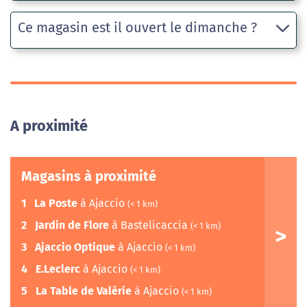
Ce magasin est il ouvert le dimanche ?
A proximité
Magasins à proximité
1
La Poste
à Ajaccio
(< 1 km)
2
Jardin de Flore
à Bastelicaccia
(< 1 km)
3
Ajaccio Optique
à Ajaccio
(< 1 km)
4
E.Leclerc
à Ajaccio
(< 1 km)
5
La Table de Valérie
à Ajaccio
(< 1 km)