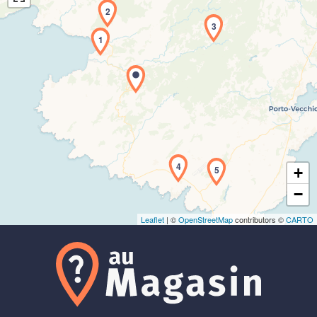
2
3
1
Chargement de la carte en cours...
4
5
+
−
Leaflet
| ©
OpenStreetMap
contributors ©
CARTO