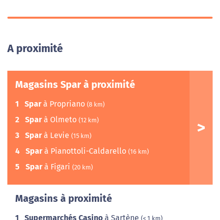
A proximité
Magasins Spar à proximité
1
Spar
à Propriano
(8 km)
2
Spar
à Olmeto
(12 km)
3
Spar
à Levie
(15 km)
4
Spar
à Pianottoli-Caldarello
(16 km)
5
Spar
à Figari
(20 km)
Magasins à proximité
1
Supermarchés Casino
à Sartène
(< 1 km)