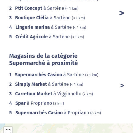
2
Ptit Concept
à Sartène
(< 1 km)
3
Boutique Clélia
à Sartène
(< 1 km)
4
Lingerie marina
à Sartène
(< 1 km)
5
Crédit Agricole
à Sartène
(< 1 km)
Magasins de la catégorie
Supermarché à proximité
1
Supermarchés Casino
à Sartène
(< 1 km)
2
Simply Market
à Sartène
(< 1 km)
3
Carrefour Market
à Viggianello
(7 km)
4
Spar
à Propriano
(8 km)
5
Supermarchés Casino
à Propriano
(8 km)