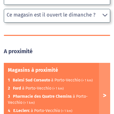
Ce magasin est il ouvert le dimanche ?
A proximité
Magasins à proximité
1
Balesi Sud Corsauto
à Porto-Vecchio
(< 1 km)
2
Ford
à Porto-Vecchio
(< 1 km)
3
Pharmacie des Quatre Chemins
à Porto-
Vecchio
(< 1 km)
4
E.Leclerc
à Porto-Vecchio
(< 1 km)