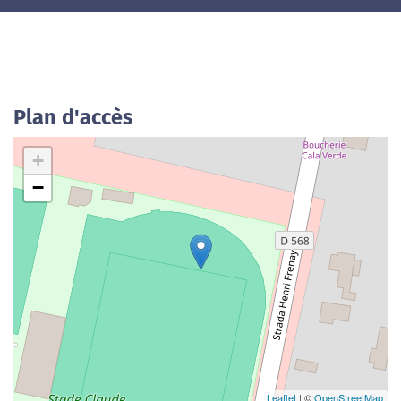
Plan d'accès
+
−
Leaflet
| ©
OpenStreetMap