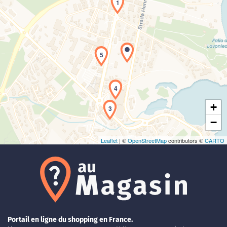
1
Chargement de la carte en cours...
5
4
+
3
−
Leaflet
| ©
OpenStreetMap
contributors ©
CARTO
Portail en ligne du shopping en France.