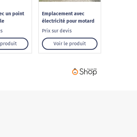
c un point
Emplacement avec
le
électricité pour motard
is
Prix sur devis
 produit
Voir le produit