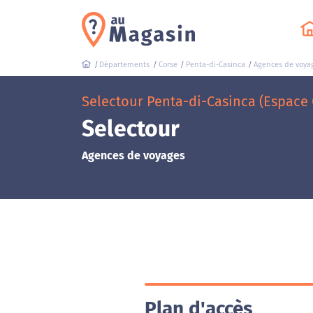
Départements
Corse
Penta-di-Casinca
Agences de voya
Selectour Penta-di-Casinca (Espace C
Selectour
Agences de voyages
Plan d'accès