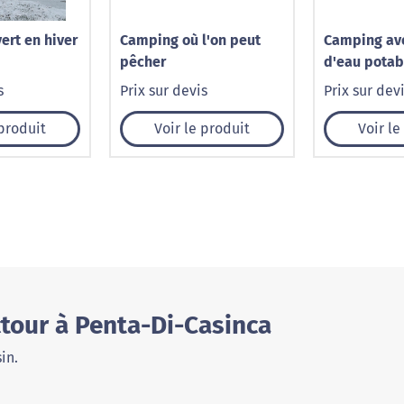
ert en hiver
Camping où l'on peut
Camping ave
pêcher
d'eau potab
s
Prix sur devis
Prix sur dev
 produit
Voir le produit
Voir le
tour à Penta-Di-Casinca
in.