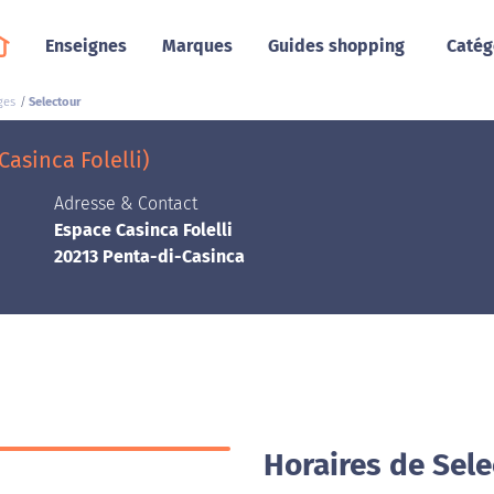
Enseignes
Marques
Guides shopping
Catég
ges
Selectour
asinca Folelli)
Adresse & Contact
Espace Casinca Folelli
20213 Penta-di-Casinca
Horaires de Sele