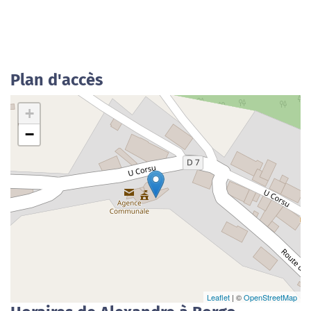
Plan d'accès
+
−
Leaflet
| ©
OpenStreetMap