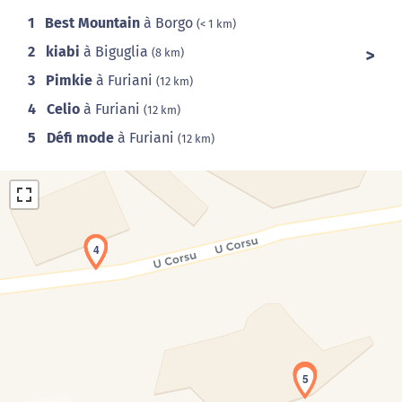
1
Best Mountain
à Borgo
(< 1 km)
2
kiabi
à Biguglia
(8 km)
3
Pimkie
à Furiani
(12 km)
4
Celio
à Furiani
(12 km)
5
Défi mode
à Furiani
(12 km)
2
3
4
Chargement de la carte en cours...
1
5