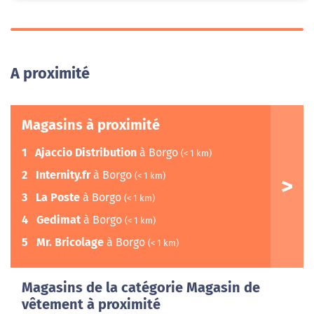
A proximité
Magasins à proximité
1
Ajaccio Distribution
à Borgo
(< 1 km)
2
Internity.fr
à Borgo
(< 1 km)
3
La Poste
à Borgo
(< 1 km)
4
Gedimat
à Borgo
(< 1 km)
5
Mr. Bricolage
à Borgo
(< 1 km)
Magasins de la catégorie Magasin de
vêtement à proximité