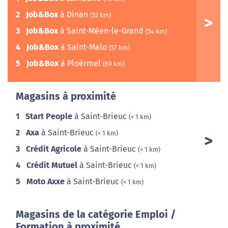
2
Job&Box
à Dinan
(52 km)
3
Job&Box
à Saint-Méen-le-Grand
(54 km)
4
Job&Box
à Saint-Malo
(57 km)
5
Job&Box
à Ploërmel
(69 km)
Magasins à proximité
1
Start People
à Saint-Brieuc
(< 1 km)
2
Axa
à Saint-Brieuc
(< 1 km)
3
Crédit Agricole
à Saint-Brieuc
(< 1 km)
4
Crédit Mutuel
à Saint-Brieuc
(< 1 km)
5
Moto Axxe
à Saint-Brieuc
(< 1 km)
Magasins de la catégorie Emploi /
Formation à proximité