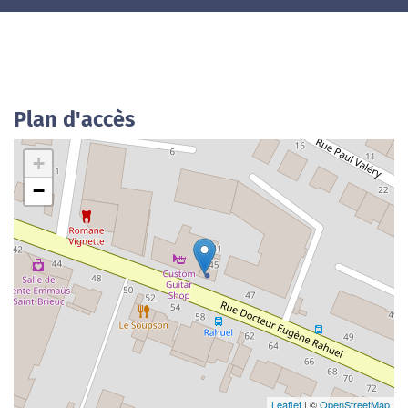
Plan d'accès
+
−
Leaflet
| ©
OpenStreetMap