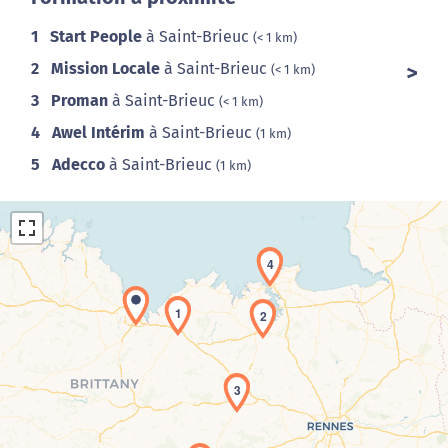
1
Start People
à Saint-Brieuc
(< 1 km)
2
Mission Locale
à Saint-Brieuc
(< 1 km)
3
Proman
à Saint-Brieuc
(< 1 km)
4
Awel Intérim
à Saint-Brieuc
(1 km)
5
Adecco
à Saint-Brieuc
(1 km)
4
1
2
Chargement de la carte en cours...
3