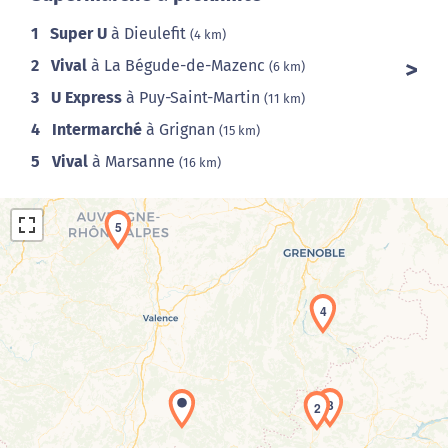
1
Super U
à Dieulefit
(4 km)
2
Vival
à La Bégude-de-Mazenc
(6 km)
3
U Express
à Puy-Saint-Martin
(11 km)
4
Intermarché
à Grignan
(15 km)
5
Vival
à Marsanne
(16 km)
5
4
Chargement de la carte en cours...
3
2