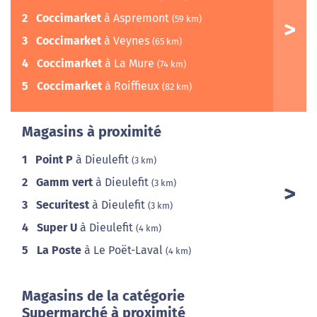
2
Coccimarket
à Aspremont
(59 km)
3
Coccimarket
à Veynes
(65 km)
4
Coccimarket
à La Mure
(74 km)
5
Coccimarket
à Roiffieux
(82 km)
Magasins à proximité
1
Point P
à Dieulefit
(3 km)
2
Gamm vert
à Dieulefit
(3 km)
3
Securitest
à Dieulefit
(3 km)
4
Super U
à Dieulefit
(4 km)
5
La Poste
à Le Poët-Laval
(4 km)
Magasins de la catégorie
Supermarché à proximité