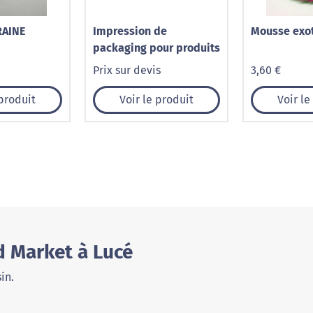
RAINE
Impression de
Mousse exo
packaging pour produits
Prix sur devis
3,60 €
 produit
Voir le produit
Voir le
d Market à Lucé
in.