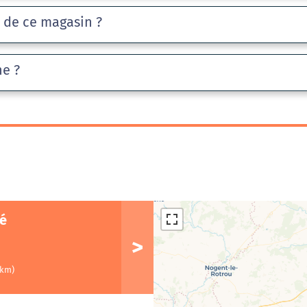
e de ce magasin ?
he ?
té
 km)