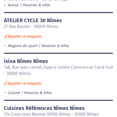
Autres
Horaires & infos
ATELIER CYCLE 30 Nîmes
21 Rue Baudin - 30000 Nîmes
Appeler ce magasin
Magasin de sport
Horaires & infos
ixina Nîmes Nîmes
148, Rue Jean Lauret, Espace Centre Commercial Carré Sud
- 30000 Nîmes
Appeler ce magasin
Cuisine
Horaires & infos
Cuisines Références Nîmes Nîmes
134 Cours Jean Monnet 30900 Nîmes - 30000 Nîmes