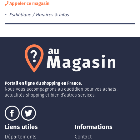
Appeler ce magasin
Esthétique
Horaires & infos
Portail en ligne du shopping en France.
Nous vous accompagnons au quotidien pour vos achats :
actualités shopping et bien d’autres services.
Liens utiles
Informations
Départements
Contact