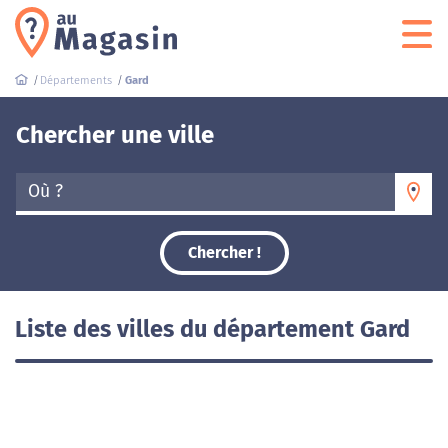
Départements
Gard
Chercher une ville
Où ?
Chercher !
Liste des villes du département Gard