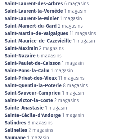
Saint-Laurent-des-Arbres
6 magasins
Saint-Laurent-la-Vernède
1 magasin
Saint-Laurent-le-Minier
1 magasin
Saint-Mamert-du-Gard
2 magasins
Saint-Martin-de-Valgalgues
11 magasins
Saint-Maurice-de-Cazevieille
1 magasin
Saint-Maximin
2 magasins
Saint-Nazaire
6 magasins
Saint-Paulet-de-Caisson
1 magasin
Saint-Pons-la-Calm
1 magasin
Saint-Privat-des-Vieux
11 magasins
Saint-Quentin-la-Poterie
8 magasins
Saint-Sauveur-Camprieu
1 magasin
Saint-Victor-la-Coste
2 magasins
Sainte-Anastasie
1 magasin
Sainte-Cécile-d'Andorge
1 magasin
Salindres
8 magasins
Salinelles
2 magasins
Saumane
1 magasin