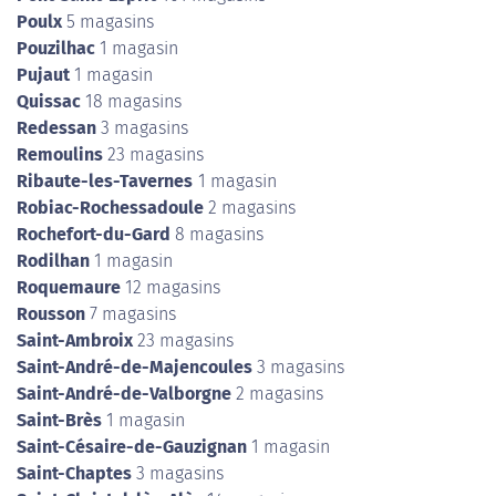
Poulx
5 magasins
Pouzilhac
1 magasin
Pujaut
1 magasin
Quissac
18 magasins
Redessan
3 magasins
Remoulins
23 magasins
Ribaute-les-Tavernes
1 magasin
Robiac-Rochessadoule
2 magasins
Rochefort-du-Gard
8 magasins
Rodilhan
1 magasin
Roquemaure
12 magasins
Rousson
7 magasins
Saint-Ambroix
23 magasins
Saint-André-de-Majencoules
3 magasins
Saint-André-de-Valborgne
2 magasins
Saint-Brès
1 magasin
Saint-Césaire-de-Gauzignan
1 magasin
Saint-Chaptes
3 magasins