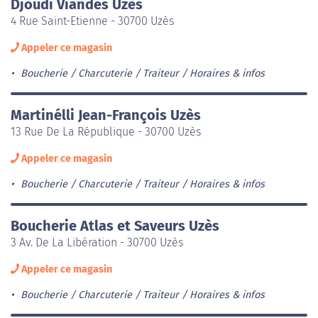
Djoudi Viandes Uzès
4 Rue Saint-Etienne - 30700 Uzès
Appeler ce magasin
Boucherie / Charcuterie / Traiteur
Horaires & infos
Martinélli Jean-François Uzès
13 Rue De La République - 30700 Uzès
Appeler ce magasin
Boucherie / Charcuterie / Traiteur
Horaires & infos
Boucherie Atlas et Saveurs Uzès
3 Av. De La Libération - 30700 Uzès
Appeler ce magasin
Boucherie / Charcuterie / Traiteur
Horaires & infos