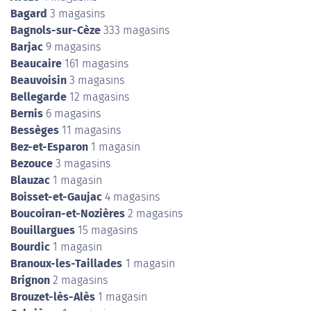
Bagard
3 magasins
Bagnols-sur-Cèze
333 magasins
Barjac
9 magasins
Beaucaire
161 magasins
Beauvoisin
3 magasins
Bellegarde
12 magasins
Bernis
6 magasins
Bessèges
11 magasins
Bez-et-Esparon
1 magasin
Bezouce
3 magasins
Blauzac
1 magasin
Boisset-et-Gaujac
4 magasins
Boucoiran-et-Nozières
2 magasins
Bouillargues
15 magasins
Bourdic
1 magasin
Branoux-les-Taillades
1 magasin
Brignon
2 magasins
Brouzet-lès-Alès
1 magasin