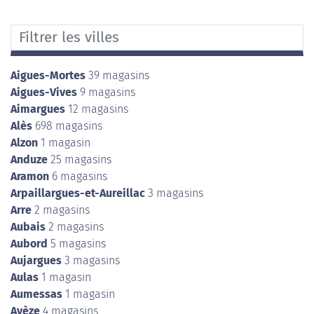
Aigues-Mortes
39 magasins
Aigues-Vives
9 magasins
Aimargues
12 magasins
Alès
698 magasins
Alzon
1 magasin
Anduze
25 magasins
Aramon
6 magasins
Arpaillargues-et-Aureillac
3 magasins
Arre
2 magasins
Aubais
2 magasins
Aubord
5 magasins
Aujargues
3 magasins
Aulas
1 magasin
Aumessas
1 magasin
Avèze
4 magasins