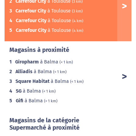
2
Carrefour City
à Toulouse
(3 km)
3
Carrefour City
à Toulouse
(3 km)
4
Carrefour City
à Toulouse
(4 km)
5
Carrefour City
à Toulouse
(4 km)
Magasins à proximité
1
Giropharm
à Balma
(< 1 km)
2
Alliadis
à Balma
(< 1 km)
3
Square Habitat
à Balma
(< 1 km)
4
SG
à Balma
(< 1 km)
5
Gifi
à Balma
(< 1 km)
Magasins de la catégorie
Supermarché à proximité