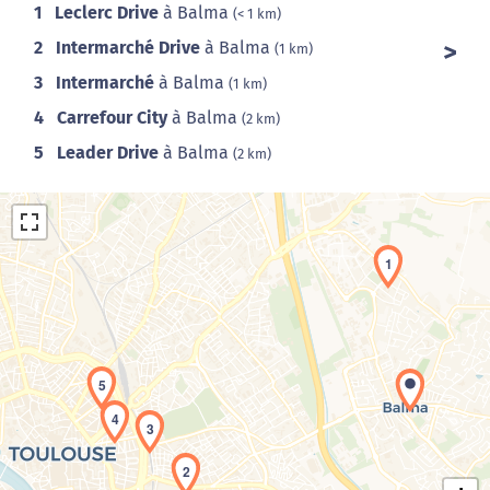
1
Leclerc Drive
à Balma
(< 1 km)
2
Intermarché Drive
à Balma
(1 km)
3
Intermarché
à Balma
(1 km)
4
Carrefour City
à Balma
(2 km)
5
Leader Drive
à Balma
(2 km)
1
Chargement de la carte en cours...
5
4
3
2