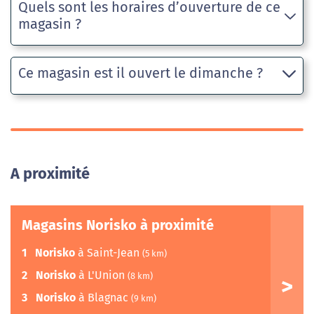
Quels sont les horaires d’ouverture de ce
magasin ?
Ce magasin est il ouvert le dimanche ?
A proximité
Magasins Norisko à proximité
1
Norisko
à Saint-Jean
(5 km)
2
Norisko
à L'Union
(8 km)
3
Norisko
à Blagnac
(9 km)