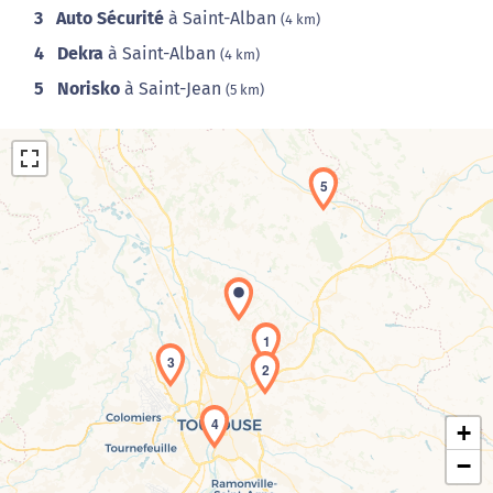
3
Auto Sécurité
à Saint-Alban
(4 km)
4
Dekra
à Saint-Alban
(4 km)
5
Norisko
à Saint-Jean
(5 km)
5
Chargement de la carte en cours...
1
3
2
4
+
−