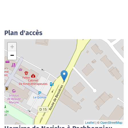
Plan d'accès
+
−
Leaflet
| ©
OpenStreetMap