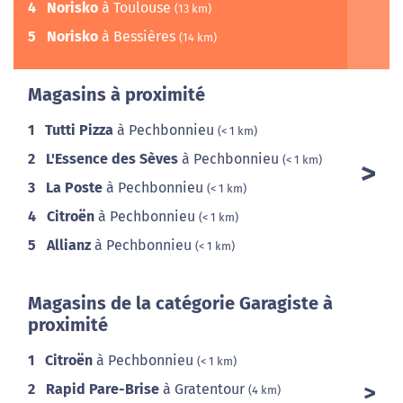
4
Norisko
à Toulouse
(13 km)
5
Norisko
à Bessières
(14 km)
Magasins à proximité
1
Tutti Pizza
à Pechbonnieu
(< 1 km)
2
L'Essence des Sèves
à Pechbonnieu
(< 1 km)
3
La Poste
à Pechbonnieu
(< 1 km)
4
Citroën
à Pechbonnieu
(< 1 km)
5
Allianz
à Pechbonnieu
(< 1 km)
Magasins de la catégorie Garagiste à
proximité
1
Citroën
à Pechbonnieu
(< 1 km)
2
Rapid Pare-Brise
à Gratentour
(4 km)