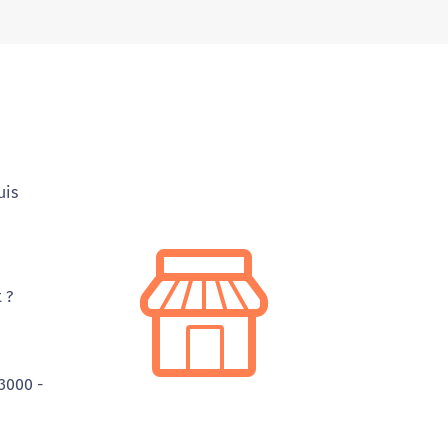
uis
 ?
3000 -