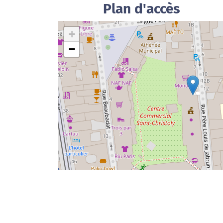
Plan d'accès
+
−