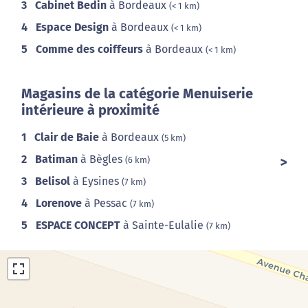
3
Cabinet Bedin
à Bordeaux
(< 1 km)
4
Espace Design
à Bordeaux
(< 1 km)
5
Comme des coiffeurs
à Bordeaux
(< 1 km)
Magasins de la catégorie Menuiserie
intérieure à proximité
1
Clair de Baie
à Bordeaux
(5 km)
2
Batiman
à Bègles
(6 km)
3
Belisol
à Eysines
(7 km)
4
Lorenove
à Pessac
(7 km)
5
ESPACE CONCEPT
à Sainte-Eulalie
(7 km)