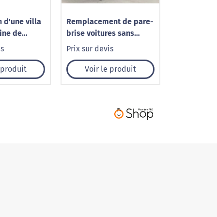
 d'une villa
Remplacement de pare-
ine de
brise voitures sans
en Alsace à
permis à Caudry – 1001
is
Prix sur devis
8)
Pare-Brise
 produit
Voir le produit