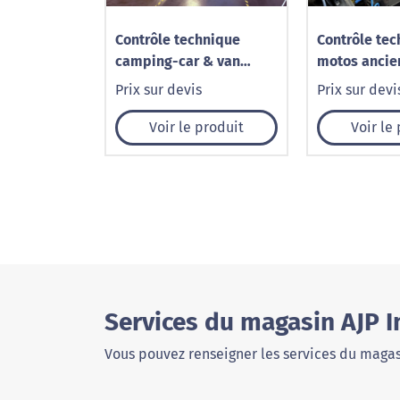
Contrôle technique
Contrôle te
camping-car & van
motos ancie
aménagé à Chauny –
collection à
Prix sur devis
Prix sur devi
Norisko
Norisko
Voir le produit
Voir le
Services du magasin AJP 
Vous pouvez renseigner les services du magas