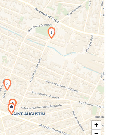
5
rgement de la carte en cours...
3
2
+
−