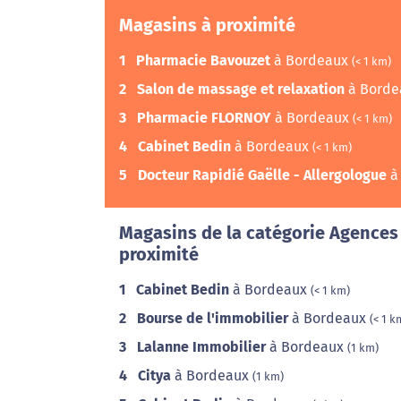
Magasins à proximité
1
Pharmacie Bavouzet
à Bordeaux
(< 1 km)
2
Salon de massage et relaxation
à Bord
3
Pharmacie FLORNOY
à Bordeaux
(< 1 km)
4
Cabinet Bedin
à Bordeaux
(< 1 km)
5
Docteur Rapidié Gaëlle - Allergologue
à
Magasins de la catégorie Agences
proximité
1
Cabinet Bedin
à Bordeaux
(< 1 km)
2
Bourse de l'immobilier
à Bordeaux
(< 1 k
3
Lalanne Immobilier
à Bordeaux
(1 km)
4
Citya
à Bordeaux
(1 km)