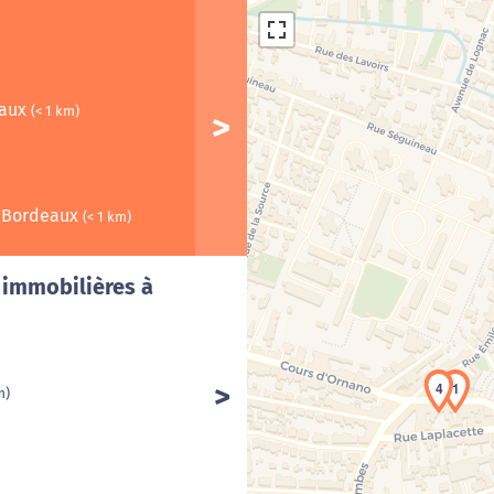
eaux
(< 1 km)
 Bordeaux
(< 1 km)
Cha
 immobilières à
4
1
m)