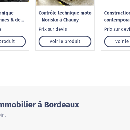
chnique
Contrôle technique moto
Construction
nnes & de
- Norisko à Chauny
contempora
 Chauny –
plain-pied 
s
Prix sur devis
Prix sur dev
Fellering (6
 produit
Voir le produit
Voir le
Immobilier à Bordeaux
in.