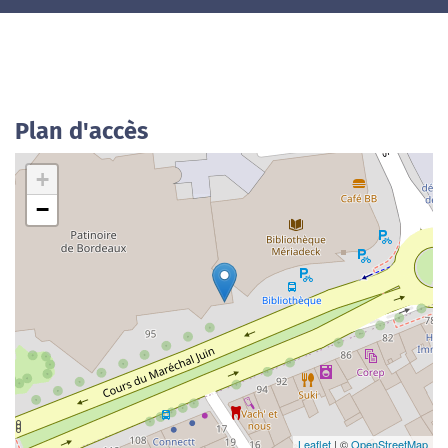
Plan d'accès
+
−
Leaflet
| ©
OpenStreetMap