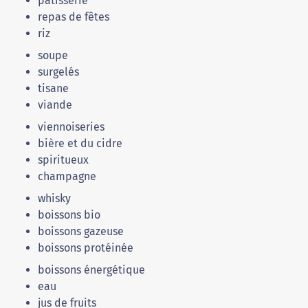
pâtisserie
repas de fêtes
riz
soupe
surgelés
tisane
viande
viennoiseries
bière et du cidre
spiritueux
champagne
whisky
boissons bio
boissons gazeuse
boissons protéinée
boissons énergétique
eau
jus de fruits