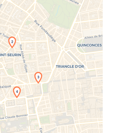
2
3
4
rgement de la carte en cours...