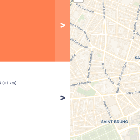
x
(< 1 km)
Cha