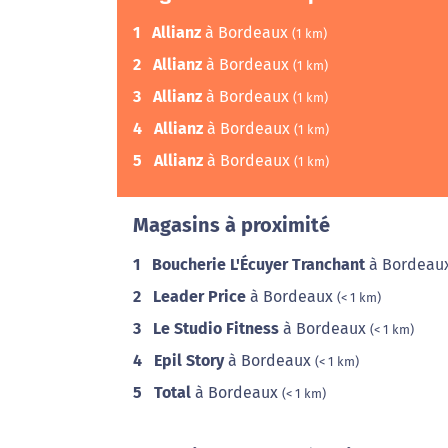
1
Allianz
à Bordeaux
(1 km)
2
Allianz
à Bordeaux
(1 km)
3
Allianz
à Bordeaux
(1 km)
4
Allianz
à Bordeaux
(1 km)
5
Allianz
à Bordeaux
(1 km)
Magasins à proximité
1
Boucherie L'Écuyer Tranchant
à Bordeau
2
Leader Price
à Bordeaux
(< 1 km)
3
Le Studio Fitness
à Bordeaux
(< 1 km)
4
Epil Story
à Bordeaux
(< 1 km)
5
Total
à Bordeaux
(< 1 km)