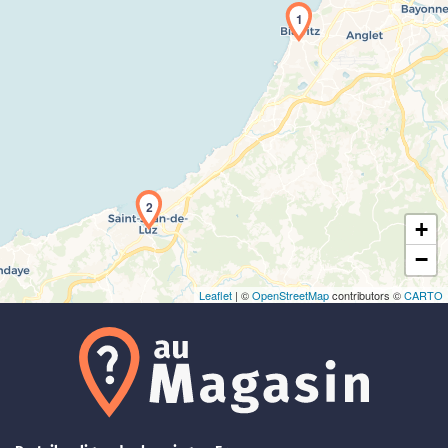
1
Chargement de la carte en cours...
2
+
−
Leaflet
| ©
OpenStreetMap
contributors ©
CARTO