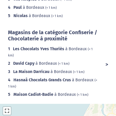
4
Paul
à Bordeaux
(< 1 km)
5
Nicolas
à Bordeaux
(< 1 km)
Magasins de la catégorie Confiserie /
Chocolaterie à proximité
1
Les Chocolats Yves Thuriès
à Bordeaux
(< 1
km)
2
David Capy
à Bordeaux
(< 1 km)
3
La Maison Darricau
à Bordeaux
(< 1 km)
4
Hasnaâ Chocolats Grands Crus
à Bordeaux
(<
1 km)
5
Maison Cadiot-Badie
à Bordeaux
(< 1 km)