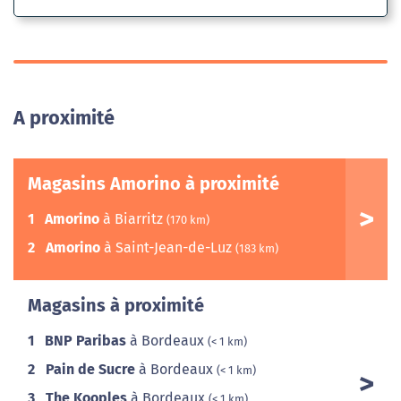
A proximité
Magasins Amorino à proximité
1
Amorino
à Biarritz
(170 km)
2
Amorino
à Saint-Jean-de-Luz
(183 km)
Magasins à proximité
1
BNP Paribas
à Bordeaux
(< 1 km)
2
Pain de Sucre
à Bordeaux
(< 1 km)
3
The Kooples
à Bordeaux
(< 1 km)