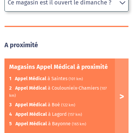
Ce magasin est il ouvert le dimanche ?
A proximité
Magasins Appel Médical à proximité
1
Appel Médical
à Saintes
(101 km)
2
Appel Médical
à Coulounieix-Chamiers
(107
km)
3
Appel Médical
à Boé
(122 km)
4
Appel Médical
à Lagord
(157 km)
5
Appel Médical
à Bayonne
(165 km)