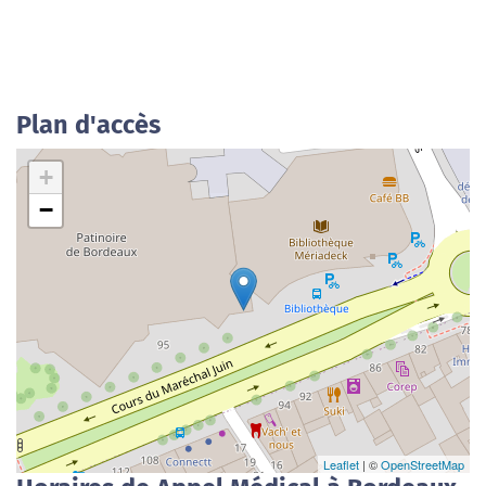
Plan d'accès
+
−
Leaflet
| ©
OpenStreetMap