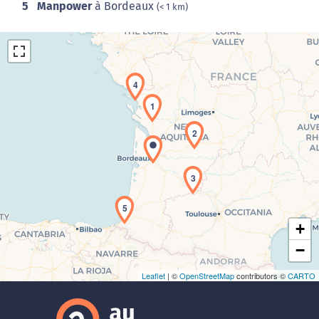
5
Manpower
à Bordeaux
(< 1 km)
4
1
2
Chargement de la carte en cours...
3
5
+
−
Leaflet
| ©
OpenStreetMap
contributors ©
CARTO