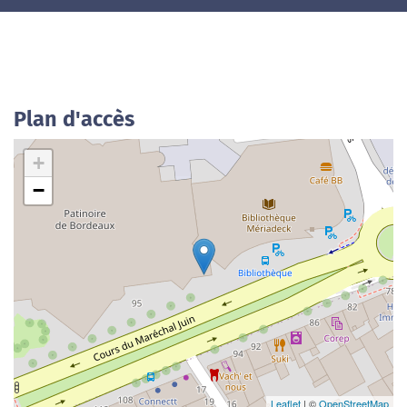
Plan d'accès
+
−
Leaflet
| ©
OpenStreetMap