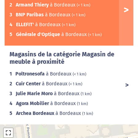
2
Armand Thiery
à Bordeaux
(< 1 km)
3
BNP Paribas
à Bordeaux
(< 1 km)
4
ELLEFIT'
à Bordeaux
(< 1 km)
5
Générale d'Optique
à Bordeaux
(< 1 km)
Magasins de la catégorie Magasin de
meuble à proximité
1
Poltronesofa
à Bordeaux
(< 1 km)
2
Cuir Center
à Bordeaux
(< 1 km)
3
Julie Marie Moro
à Bordeaux
(1 km)
4
Agora Mobilier
à Bordeaux
(1 km)
5
Archea Bordeaux
à Bordeaux
(1 km)