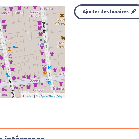
Ajouter des horaires
Leaflet
| ©
OpenStreetMap