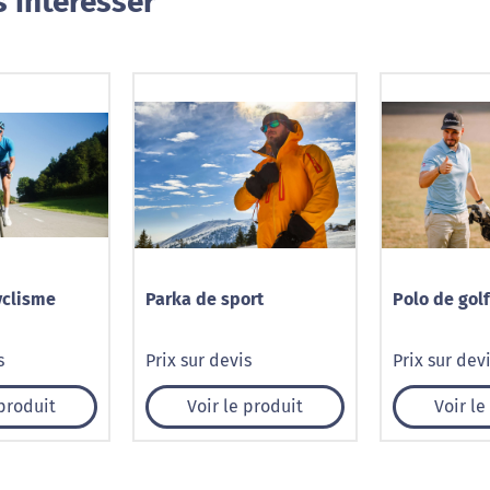
 intéresser
yclisme
Parka de sport
Polo de golf
s
Prix sur devis
Prix sur dev
 produit
Voir le produit
Voir le