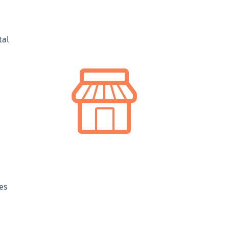
tal
es