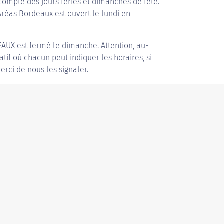
compte des jours fériés et dimanches de fête.
 Aréas Bordeaux est ouvert le lundi en
EAUX
est fermé le dimanche. Attention, au-
patif où chacun peut indiquer les horaires, si
erci de nous les signaler.