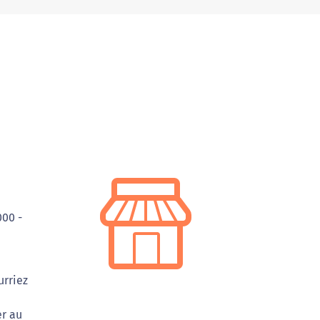
00 -
urriez
er au