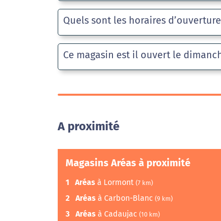
Quels sont les horaires d’ouvertur
Ce magasin est il ouvert le dimanc
A proximité
Magasins Aréas à proximité
1
Aréas
à Lormont
(7 km)
2
Aréas
à Carbon-Blanc
(9 km)
3
Aréas
à Cadaujac
(10 km)