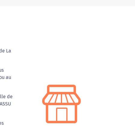
 de La
us
 ou au
lle de
'ASSU
es