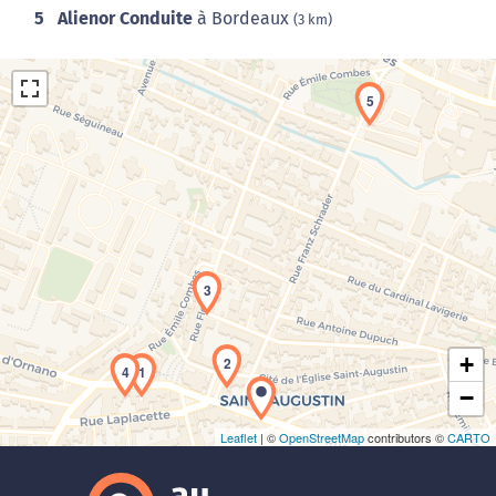
5
Alienor Conduite
à Bordeaux
(3 km)
5
Chargement de la carte en cours...
3
+
2
4
1
−
Leaflet
| ©
OpenStreetMap
contributors ©
CARTO