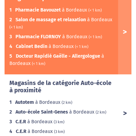
1
Pharmacie Bavouzet
à Bordeaux
(< 1 km)
2
Salon de massage et relaxation
à Bordeaux
(< 1 km)
3
Pharmacie FLORNOY
à Bordeaux
(< 1 km)
4
Cabinet Bedin
à Bordeaux
(< 1 km)
5
Docteur Rapidié Gaëlle - Allergologue
à
Bordeaux
(< 1 km)
Magasins de la catégorie Auto-école
à proximité
1
Autotem
à Bordeaux
(2 km)
2
Auto-école Saint-Genes
à Bordeaux
(2 km)
3
C.E.R
à Bordeaux
(3 km)
4
C.E.R
à Bordeaux
(3 km)