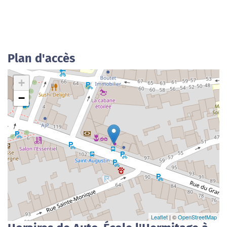
Plan d'accès
+
−
Leaflet
| ©
OpenStreetMap