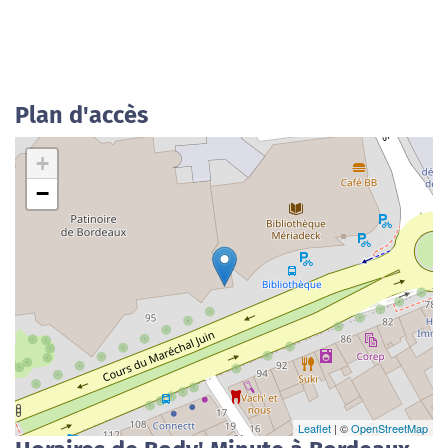
Plan d'accès
+
−
Leaflet
| ©
OpenStreetMap