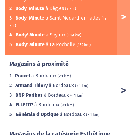
2
Body' Minute
à Bègles
(4 km)
3
Body' Minute
à Saint-Médard-en-Jalles
(12
km)
4
Body' Minute
à Soyaux
(109 km)
5
Body' Minute
à La Rochelle
(152 km)
Magasins à proximité
1
Rouxel
à Bordeaux
(< 1 km)
2
Armand Thiery
à Bordeaux
(< 1 km)
3
BNP Paribas
à Bordeaux
(< 1 km)
4
ELLEFIT'
à Bordeaux
(< 1 km)
5
Générale d'Optique
à Bordeaux
(< 1 km)
Magasins de la catégorie Esthétique