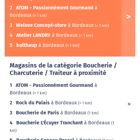
2
ATOM - Passionnément Gourmand
à
Bordeaux
(< 1 km)
3
Welove Concept-store
à Bordeaux
(< 1 km)
4
Atelier LANDRY
à Bordeaux
(< 1 km)
5
bulthaup
à Bordeaux
(< 1 km)
Magasins de la catégorie Boucherie /
Charcuterie / Traiteur à proximité
1
ATOM - Passionnément Gourmand
à
Bordeaux
(< 1 km)
2
Rock du Palais
à Bordeaux
(< 1 km)
3
Boucherie de Paris
à Bordeaux
(1 km)
4
Boucherie L'Écuyer Tranchant
à Bordeaux
(1
km)