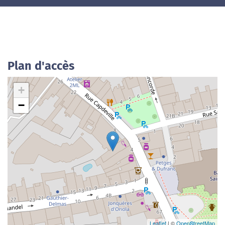
Plan d'accès
+
−
Leaflet
| ©
OpenStreetMap