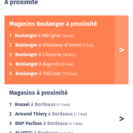
A proximité
Magasins Boulanger à proximité
1
Boulanger
à Mérignac
(6 km)
2
Boulanger
à Villenave-d'Ornon
(7 km)
3
Boulanger
à Libourne
(28 km)
4
Boulanger
à Biganos
(37 km)
5
Boulanger
à Trélissac
(115 km)
Magasins à proximité
1
Rouxel
à Bordeaux
(< 1 km)
2
Armand Thiery
à Bordeaux
(< 1 km)
3
BNP Paribas
à Bordeaux
(< 1 km)
4
ELLEFIT'
à Bordeaux