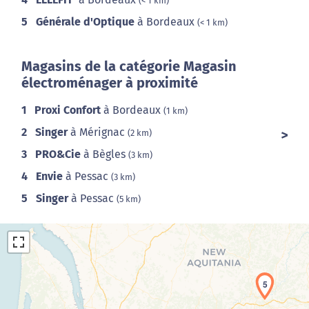
(< 1 km)
5
Générale d'Optique
à Bordeaux
(< 1 km)
Magasins de la catégorie Magasin
électroménager à proximité
1
Proxi Confort
à Bordeaux
(1 km)
2
Singer
à Mérignac
(2 km)
3
PRO&Cie
à Bègles
(3 km)
4
Envie
à Pessac
(3 km)
5
Singer
à Pessac
(5 km)
5