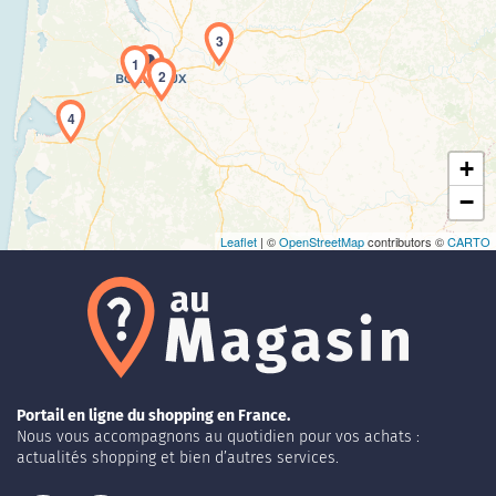
3
Chargement de la carte en cours...
1
2
4
+
−
Leaflet
| ©
OpenStreetMap
contributors ©
CARTO
Portail en ligne du shopping en France.
Nous vous accompagnons au quotidien pour vos achats :
actualités shopping et bien d’autres services.