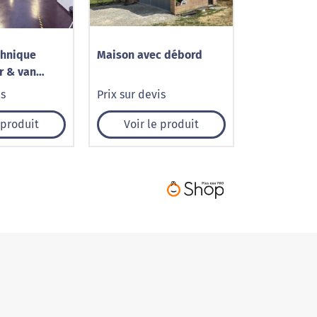
chnique
Maison avec débord
r & van
Chauny –
is
Prix sur devis
 produit
Voir le produit