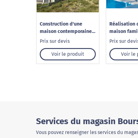
Construction d'une
Réalisation 
maison contemporaine
maison fami
sur sous-sol à
Prix sur devis
Prix sur devi
Levoncourt (68)
Voir le produit
Voir le
Services du magasin Bour
Vous pouvez renseigner les services du magas