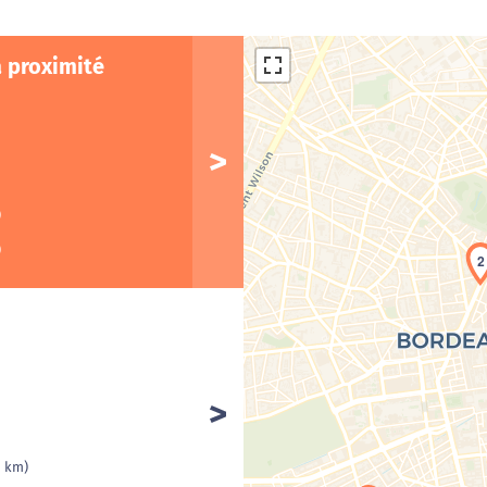
à proximité
)
)
2
Cha
1 km)