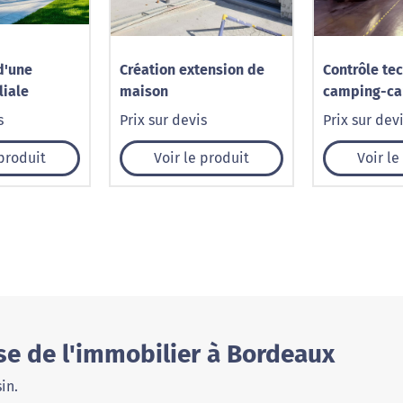
d'une
Création extension de
Contrôle te
liale
maison
camping-ca
aménagé à 
s
Prix sur devis
Prix sur dev
Norisko
 produit
Voir le produit
Voir le
se de l'immobilier à Bordeaux
in.