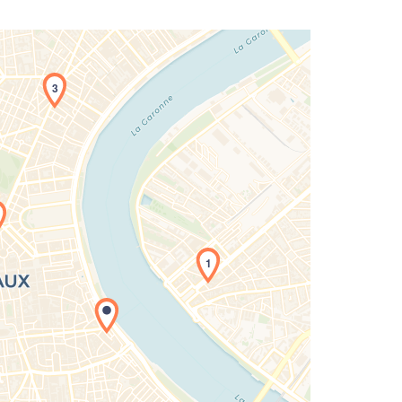
3
1
rgement de la carte en cours...