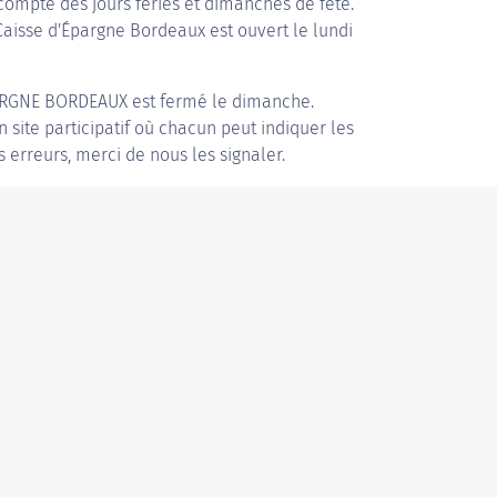
compte des jours fériés et dimanches de fête.
 Caisse d'Épargne Bordeaux est ouvert le lundi
ARGNE BORDEAUX
est fermé le dimanche.
n site participatif où chacun peut indiquer les
s erreurs, merci de nous les signaler.