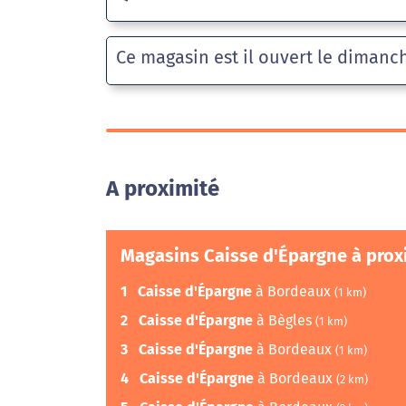
Ce magasin est il ouvert le dimanc
A proximité
Magasins Caisse d'Épargne à prox
1
Caisse d'Épargne
à Bordeaux
(1 km)
2
Caisse d'Épargne
à Bègles
(1 km)
3
Caisse d'Épargne
à Bordeaux
(1 km)
4
Caisse d'Épargne
à Bordeaux
(2 km)