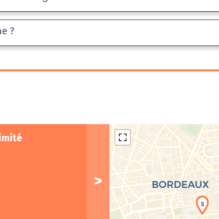
he ?
imité
5