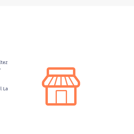
ltez
y
l La